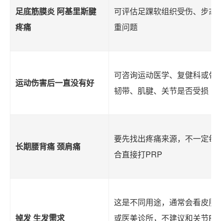
足底筋膜炎 阿基里斯腱
可评估足踝软组织受伤、步态
疼痛
重问题
可咨询运动医学、复健科或骨
运动伤害后一直没有好
韧带、肌腱、关节是否受损
要先找出疼痛来源，不一定每
长期腰背痛 颈肩痛
合直接打PRP
这是不同用途，通常会看皮肤
掉发 生发需求
或医美诊所，不建议和关节PR