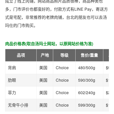
成立了线上肉铺，网站商品照片品质很棒，商品种类也
多，门市评价也都蛮好的，付款方式有LINE Pay，寄送方
式是宅配，非常推荐的老牌肉铺，台北的朋友也可以去汤
玛仕的门市购买。
肉品价格表(取自汤玛士网站，以原网站价格为准)
品项
产地
等级
售价/重量
单
背肩
美国
Choice
480/500g
$96
肋眼
美国
Choice
590/300g
$19
菲力
美国
Choice
602/240g
$25
无骨牛小排
美国
Choice
599/300g
$19