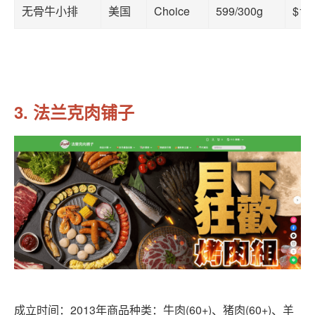
无骨牛小排
美国
Choice
599/300g
$19
3. 法兰克肉铺子
成立时间：2013年商品种类：牛肉(60+)、猪肉(60+)、羊