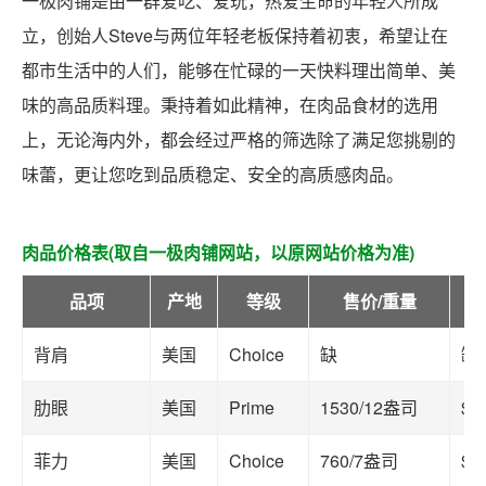
一极肉铺是由一群爱吃、爱玩，热爱生命的年轻人所成
立，创始人Steve与两位年轻老板保持着初衷，希望让在
都市生活中的人们，能够在忙碌的一天快料理出简单、美
味的高品质料理。秉持着如此精神，在肉品食材的选用
上，无论海内外，都会经过严格的筛选除了满足您挑剔的
味蕾，更让您吃到品质稳定、安全的高质感肉品。
肉品价格表(取自一极肉铺网站，以原网站价格为准)
品项
产地
等级
售价/重量
单
背肩
美国
Choice
缺
缺
肋眼
美国
Prime
1530/12盎司
$4
菲力
美国
Choice
760/7盎司
$3