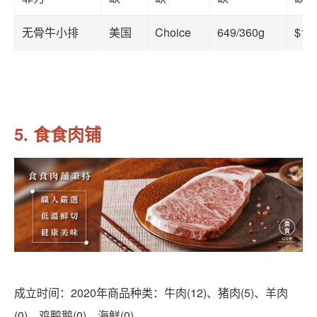
无骨牛小排
美国
Choice
649/360g
$18
5. 食食肉铺
成立时间：2020年商品种类：牛肉(12)、猪肉(5)、羊肉
(0)、鸡鸭鹅(0)、海鲜(0)