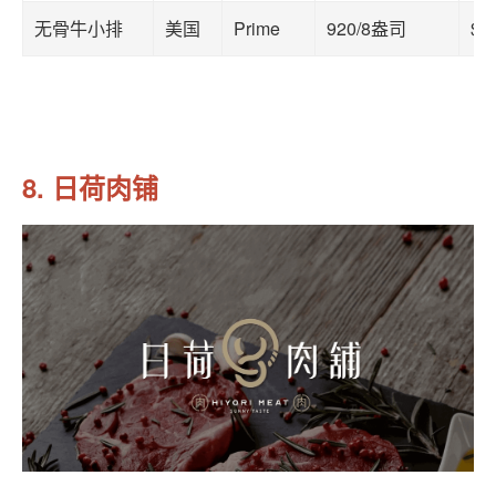
无骨牛小排
美国
Prime
920/8盎司
$4
8. 日荷肉铺