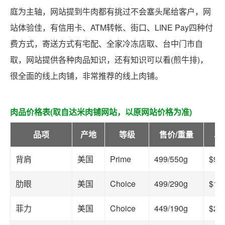
庭为主轴，网站提到牛肉都有挑过不会塞头尾给客户，网
站体验佳，有信用卡、ATM转帐、街口、LINE Pay四种付
费方式，寄送方式有宅配、全家冷冻店取、台中门市自
取，网站提供各种肉品知识，还有知识可以看(煎牛排)，
很全面的线上肉铺，非常推荐的线上肉铺。
肉品价格表(取自达米肉铺网站，以原网站价格为准)
品项
产地
等级
售价/重量
单
背肩
美国
Prime
499/550g
$90
肋眼
美国
Choice
499/290g
$17
菲力
美国
Choice
449/190g
$23