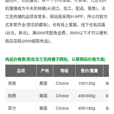
品切片、切丝服务，从一个小冷冻库、小货车、几台切片
机慢慢成为今天的规模(从进口、加工、配送、贩售)，法
兰克肉铺的品项非常多，网站是采用91APP，所以付款方
式非常齐全(常见的都有)，也有线上客服，线下也有店面
(台北、新北)，满3000宅配免运费，3000以下才可以便利
商店店取(2500超取免运)。
肉品价格表(取自法兰克肉铺子网站，以原网站价格为准)
品项
产地
等级
售价/重量
单
背肩
美国
Choice
100/120g
$83
肋眼
美国
Choice
490/300g
$16
菲力
美国
Choice
455/182g
$25