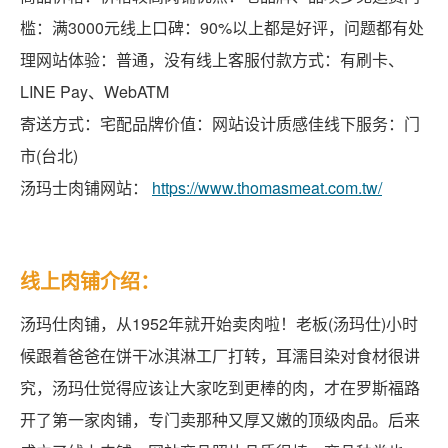
槛：满3000元线上口碑：90%以上都是好评，问题都有处
理网站体验：普通，没有线上客服付款方式：有刷卡、
LINE Pay、WebATM
寄送方式：宅配品牌价值：网站设计质感佳线下服务：门
市(台北)
汤玛士肉铺网站：
https://www.thomasmeat.com.tw/
线上肉铺介绍：
汤玛仕肉铺，从1952年就开始卖肉啦！老板(汤玛仕)小时
候跟着爸爸在饼干冰淇淋工厂打转，耳濡目染对食材很讲
究，汤玛仕觉得应该让大家吃到更棒的肉，才在罗斯福路
开了第一家肉铺，专门卖那种又厚又嫩的顶级肉品。后来