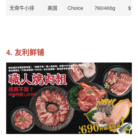
无骨牛小排
美国
Choice
760/400g
$19
4. 友利鲜铺