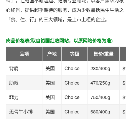
神」，让裕国不断超越、拓展专业领域，以客户需求为核
心终旨，提供超乎期待的服务，成为少数囊括民生生活之
「食、住、行」的三大领域，是上市上柜的企业。
肉品价格表(取自裕国红敞网站，以原网站价格为准)
品项
产地
等级
售价/重量
单
背肩
美国
Choice
280/400g
$70
肋眼
美国
Choice
470/250g
$18
菲力
美国
Choice
750/400g
$18
无骨牛小排
美国
Choice
680/400g
$17