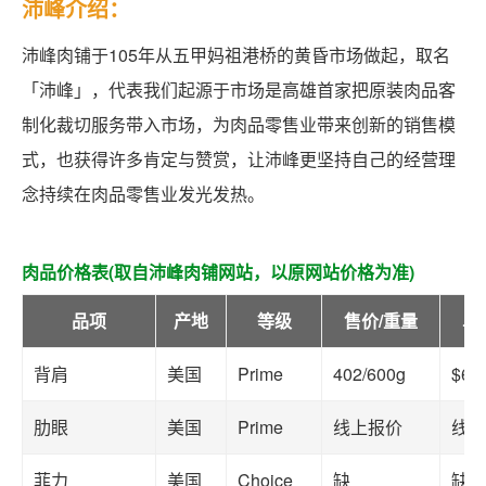
沛峰介绍：
沛峰肉铺于105年从五甲妈祖港桥的黄昏市场做起，取名
「沛峰」，代表我们起源于市场是高雄首家把原装肉品客
制化裁切服务带入市场，为肉品零售业带来创新的销售模
式，也获得许多肯定与赞赏，让沛峰更坚持自己的经营理
念持续在肉品零售业发光发热。
肉品价格表(取自沛峰肉铺网站，以原网站价格为准)
品项
产地
等级
售价/重量
单
背肩
美国
Prime
402/600g
$67
肋眼
美国
Prime
线上报价
线上
菲力
美国
Choice
缺
缺