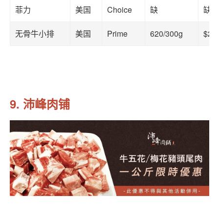
菲力
美国
Choice
缺
缺
无骨牛小排
美国
Prime
620/300g
$20
9. 沛峰肉铺