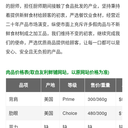
的厨师，担任厨师期间接触了食品批发的产业，坚持秉持
着提供新鲜食材给顾客的初衷，严选餐饮业食材，经营近
二十年产品市场演变，纵使市面上充斥许多假肉品与不新
鲜食材制成之加工品，我们维持不变的初衷，继续完成我
们的使命，严选优质商品提供给顾客，让每一口都可以是
安心、安全且无负担的产品。
肉品价格表(取自友利鲜铺网站，以原网站价格为准)
品项
产地
等级
售价/重量
单
背肩
美国
Prime
300/360g
$83
肋眼
美国
Choice
480/300g
$16
菲力
缺
缺
缺
缺