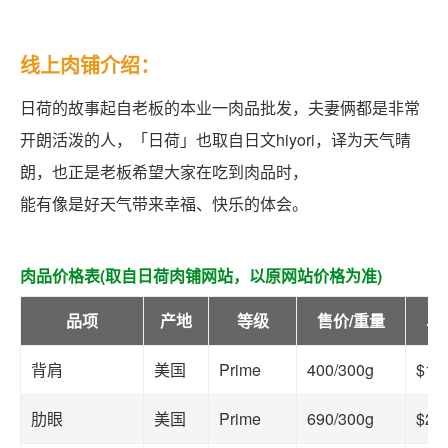
线上肉铺介绍：
日荷的故事起自老板的本业一肉品批发，夫妻俩都是非常
开朗活泼的人，「日荷」也取自日文hiyori，译为天气晴
朗，也正是老板希望大家在吃到肉品时，
能有像是好天气带来幸福、快乐的体会。
肉品价格表(取自日荷肉铺网站，以原网站价格为准)
品项
产地
等级
售价/重量
单
背肩
美国
Prime
400/300g
$13
肋眼
美国
Prime
690/300g
$23