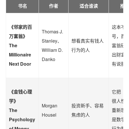
书名
作者
适合谁读
推
《邻家的百
这本不
Thomas J.
万富翁》
号，而
Stanley、
想看真实有钱人
The
富翁研
William D.
行为的人
Millionaire
出财富
Danko
Next Door
有说服
《金钱心理
它把「
学》
很人性
Morgan
投资新手、容易
The
重新理
Housel
焦虑的人
Psychology
是数学
of Money
行为题