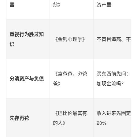
富
翁》
资产里
重视行为胜过知
《金钱心理学》
不盲目追高、不因
识
《富爸爸，穷爸
买东西前先问：它
分清资产与负债
爸》
加现金流吗？
《巴比伦最富有
收入进来先固定存1
先存再花
的人》
20%