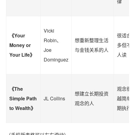
律
Vicki
《Your
很适合
Robin、
想重新整理生活
Money or
多但不
Joe
与金钱关系的人
Your Life》
人读
Dominguez
《The
观念很
想建立长期投资
Simple Path
JL Collins
越简单
观念的人
to Wealth》
期执行
（手机版表格可以左右滑动）