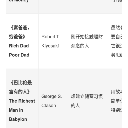
《富爸爸，
虽然有
穷爸爸》
Robert T.
刚开始接触理财
要自己
Rich Dad
Kiyosaki
观念的人
它很适
Poor Dad
务思维
《巴比伦最
富有的人》
用故事
George S.
想建立储蓄习惯
The Richest
简单但
Clason
的人
Man in
特别适
Babylon