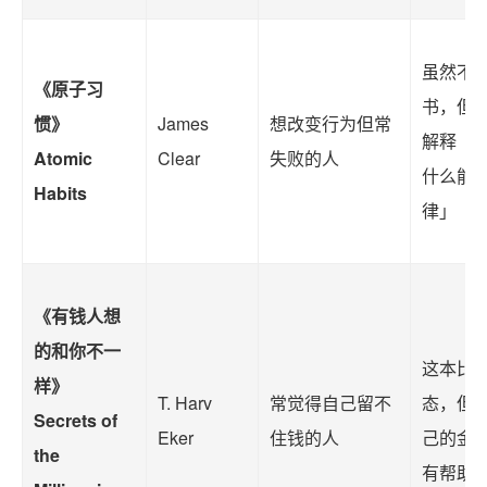
虽然不
《原子习
书，但
惯》
James
想改变行为但常
解释「
Atomic
Clear
失败的人
什么能
Habits
律」
《有钱人想
的和你不一
这本比
样》
T. Harv
常觉得自己留不
态，但
Secrets of
Eker
住钱的人
己的金
the
有帮助