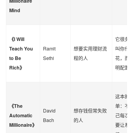
Millionaire
Mind
《I Will
它很务
Teach You
Ramit
想要实用理财流
叫你什
to Be
Sethi
程的人
花，而
Rich》
明配置
这本的
《The
单：不
David
想存钱但常失败
Automatic
己每次
Bach
的人
Millionaire》
要让系