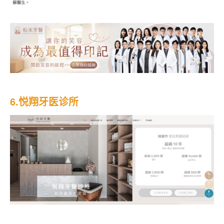
6.悦翔牙医诊所