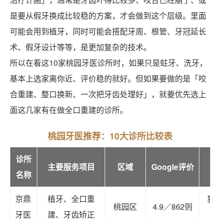
是要从假牙换成比较稳的方案，才会做到这个层级。里面
可能会用到植牙，同时可能会搭配牙周、根管、牙冠延长
术、假牙设计等等，是更加复杂的技术。
所以在看这10家桃园牙医诊所时，如果只是蛀牙、洗牙，
基本上选家离你近、评价稳的就好。但如果要做的是「咬
合重建、整口换新、一次把牙齿处理好」，就要优先选上
面这几家有在做全口重建的诊所。
桃园牙医推荐：10大诊所比较表
诊所
主要服务项目
区域
Google评价
名称
京鼎
植牙、全口重
独
桃园区
4.9／862则
牙医
建、牙齿矫正