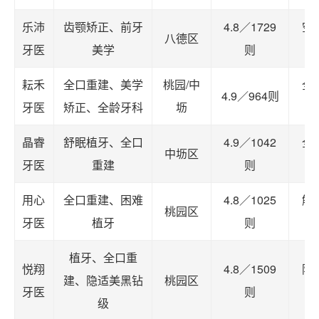
乐沛
齿颚矫正、前牙
4.8／1729
空
八德区
牙医
美学
则
耘禾
全口重建、美学
桃园/中
全
4.9／964则
牙医
矫正、全龄牙科
坜
选
晶睿
舒眠植牙、全口
4.9／1042
全
中坜区
牙医
重建
则
隐
用心
全口重建、困难
4.8／1025
解
桃园区
牙医
植牙
则
协
植牙、全口重
悦翔
4.8／1509
隐
建、隐适美黑钻
桃园区
牙医
则
正
级