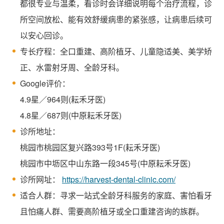
都很专业与温柔，看诊时会详细说明每个治疗流程，诊
所空间放松、能有效舒缓病患的紧张感，让病患后续可
以安心回诊。
专长疗程：全口重建、高阶植牙、儿童隐适美、美学矫
正、水雷射牙周、全龄牙科。
Google评价：
4.9星／964则(耘禾牙医)
4.8星／687则(中原耘禾牙医)
诊所地址：
桃园市桃园区复兴路393号1F(耘禾牙医)
桃园市中坜区中山东路一段345号(中原耘禾牙医)
诊所网址：
https://harvest-dental-clinic.com/
适合人群：寻求一站式全龄牙科服务的家庭、害怕看牙
且怕痛人群、需要高阶植牙或全口重建咨询的族群。