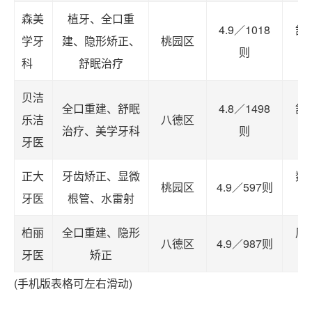
森美
植牙、全口重
4.9／1018
舒
学牙
建、隐形矫正、
桃园区
则
科
舒眠治疗
贝洁
全口重建、舒眠
4.8／1498
舒
乐洁
八德区
治疗、美学牙科
则
牙医
正大
牙齿矫正、显微
数
桃园区
4.9／597则
牙医
根管、水雷射
柏丽
全口重建、隐形
周
八德区
4.9／987则
牙医
矫正
(手机版表格可左右滑动)