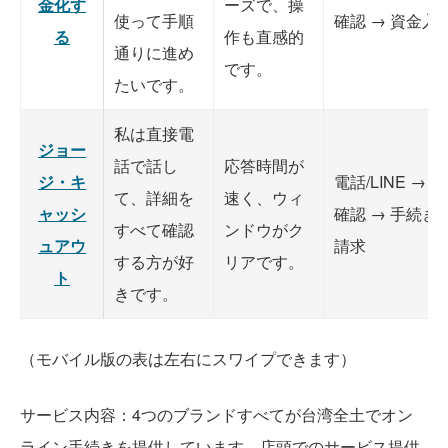
金化す
ーズで、操
使って手順
確認 → 資金入
る
作も直感的
通りに進め
です。
たいです。
私は直接電
ジョー
話で話し
応答時間が
ジ・キ
電話/LINE → 
て、詳細を
速く、ウィ
ャッシ
確認 → 手続き 
すべて確認
ンドウがク
ュアウ
請求
する方が好
リアです。
ト
きです。
（モバイル版の表は左右にスワイプできます）
サービス内容：4つのブランドすべてが台湾全土でオン
ライン手続きを提供しています。店頭でのサービス提供