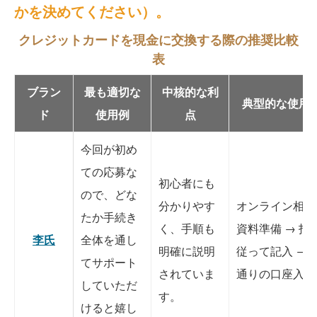
かを決めてください）。
クレジットカードを現金に交換する際の推奨比較
表
ブラン
最も適切な
中核的な利
典型的な使用
ド
使用例
点
今回が初め
ての応募な
初心者にも
ので、どな
分かりやす
オンライン相談
たか手続き
く、手順も
資料準備 → 指
李氏
全体を通し
明確に説明
従って記入 → 
てサポート
されていま
通りの口座入金
していただ
す。
けると嬉し