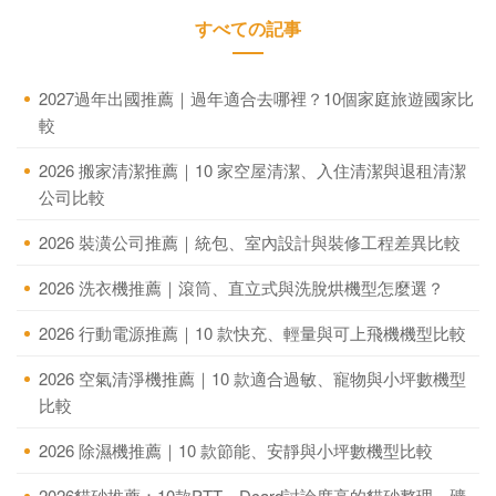
すべての記事
2027過年出國推薦｜過年適合去哪裡？10個家庭旅遊國家比
較
2026 搬家清潔推薦｜10 家空屋清潔、入住清潔與退租清潔
公司比較
2026 裝潢公司推薦｜統包、室內設計與裝修工程差異比較
2026 洗衣機推薦｜滾筒、直立式與洗脫烘機型怎麼選？
2026 行動電源推薦｜10 款快充、輕量與可上飛機機型比較
2026 空氣清淨機推薦｜10 款適合過敏、寵物與小坪數機型
比較
2026 除濕機推薦｜10 款節能、安靜與小坪數機型比較
2026貓砂推薦：10款PTT、Dcard討論度高的貓砂整理，礦