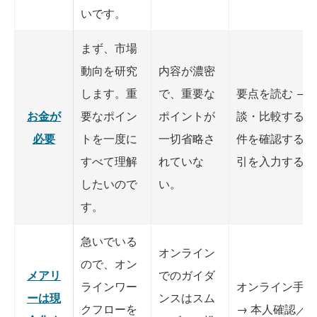
いです。
まず、市場
動向を研究
内容が濃密
します。重
で、重要な
要点を読む → 
お金が
要なポイン
ポイントが
談・比較する →
必要
トを一度に
一切省略さ
件を確認する →
すべて理解
れていな
引を入力する。
したいので
い。
す。
急いでいる
オンライン
ので、オン
メアリ
でのガイダ
ラインワー
オンライン手続
ーは現
ンスはスム
クフローを
→ 本人確認／