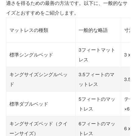
適さを得るための最善の方法です。以下に、一般的なサ
イズとおすすめをご紹介します。
マットレスの種類
一般的な略語
寸法
3フィートマット
標準シングルベッド
3 x
レス
キングサイズシングルベッ
3.5フィートのマ
3.5
ド
ットレス
5フィートのマッ
テー
標準ダブルベッド
トレス
×6.
キングサイズベッド（クイ
6フィートのマッ
6 x
ーンサイズ）
トレス