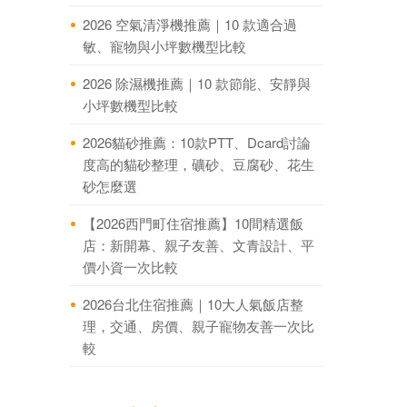
2026 空氣清淨機推薦｜10 款適合過
敏、寵物與小坪數機型比較
2026 除濕機推薦｜10 款節能、安靜與
小坪數機型比較
2026貓砂推薦：10款PTT、Dcard討論
度高的貓砂整理，礦砂、豆腐砂、花生
砂怎麼選
【2026西門町住宿推薦】10間精選飯
店：新開幕、親子友善、文青設計、平
價小資一次比較
2026台北住宿推薦｜10大人氣飯店整
理，交通、房價、親子寵物友善一次比
較