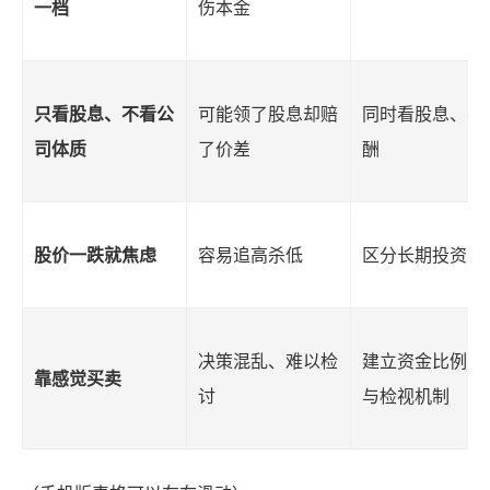
一档
伤本金
只看股息、不看公
可能领了股息却赔
同时看股息、获
司体质
了价差
酬
股价一跌就焦虑
容易追高杀低
区分长期投资与
决策混乱、难以检
建立资金比例、
靠感觉买卖
讨
与检视机制