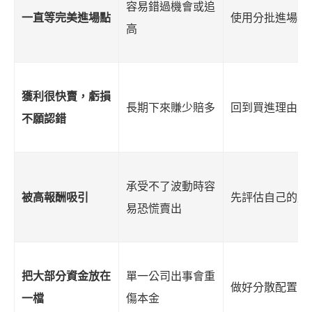
容易錯過機會或追
一直等完美進場點
使用分批進場與
高
獲利很快賣，虧損
長期下來賺少賠多
回到買進理由與
不願認錯
承受不了波動時容
被高報酬吸引
先評估自己的風
易恐慌賣出
把大部分資金放在
單一公司出事會重
做好分散配置
一檔
傷本金