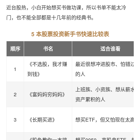
近台股热，小白开始想买书做功课，所以书单不能太冷
门，也不能全部都是十几年前的经典书。
5 本股票投资新手书快速比较表
顺序
书名
适合谁看
《不选股，我才赚
最近很想冲进股市、怕错过
1
到钱》
的人
上班族、小资族、想从薪水
2
《富妈妈穷妈妈》
资产累积的人
3
《长期买进》
想买ETF，但又怕现在太高
《股鱼教你一本搞
想买0050、高股息ETF，却