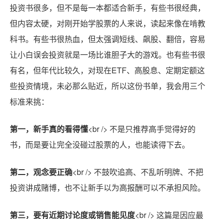
投资书很多，但不是每一本都适合新手，有些书很经典，
但内容太硬，对刚开始学股票的人来说，读起来像在啃教
科书。有些书很热血，但太强调短线、飙股、翻倍，容易
让小白误会投资就是一场比谁胆子大的游戏。也有些书很
有名，但年代比较久，对现在ETF、高股息、定期定额这
些投资情境，未必那么贴近，所以这份书单，我会用三个
标准来挑：
第一，新手真的看得懂
<br /> 不是只推荐高手觉得好的
书，而是要让完全没碰过股票的人，也能读得下去。
第二，观念要正确
<br /> 不鼓吹追高、不乱听明牌、不把
投资讲成赌博，也不让新手以为高报酬可以不承担风险。
第三，要有近期讨论度或销售能见度
<br /> 这篇是因应最