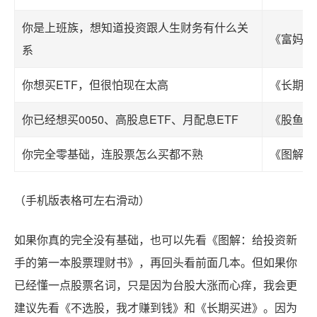
你是上班族，想知道投资跟人生财务有什么关
《富妈妈
系
你想买ETF，但很怕现在太高
《长期买
你已经想买0050、高股息ETF、月配息ETF
《股鱼教
你完全零基础，连股票怎么买都不熟
《图解：
（手机版表格可左右滑动）
如果你真的完全没有基础，也可以先看《图解：给投资新
手的第一本股票理财书》，再回头看前面几本。但如果你
已经懂一点股票名词，只是因为台股大涨而心痒，我会更
建议先看《不选股，我才赚到钱》和《长期买进》。因为