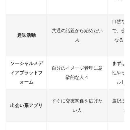
自然な
共通の話題から始めたい
で、会
趣味活動
人
なるこ
ソーシャルメデ
まずは
自分のイメージ管理に意
ィアプラットフ
性やセ
欲的な人々
ォーム
ルし
すぐに交友関係を広げた
選択肢
出会い系アプリ
い人
め