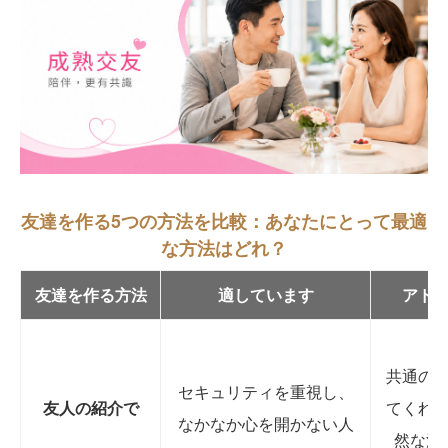
友達を作る5つの方法を比較：あなたにとって最適
な方法はどれ？
友達を作る方法
適しています
アド
共通の
セキュリティを重視し、
友人の紹介で
てくれ
なかなか心を開かない人
然な流