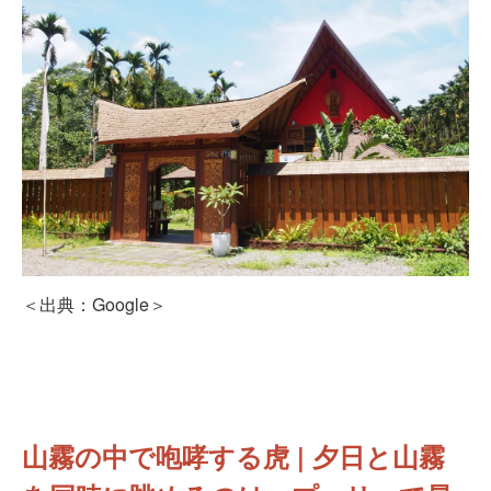
＜出典：Google＞
山霧の中で咆哮する虎 | 夕日と山霧