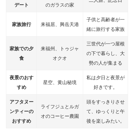
デート
のガラスの家
子供と高齢者が一
家族旅行
来福居、興岳天港
緒に旅行する家族
三世代が一つ屋根
家族での夕
来福州、トゥジャ
の下で暮らし、大
食
オクオ
勢の人が集まる
夜景のおす
私は夕日と夜景が
星空、黄山秘境
すめ
好きです。
アフタヌー
頭をすっきりさせ
ライフジュとルガ
ンティーの
て、ゆっくりと午
オのコーヒー農園
おすすめ
後を楽しみたい。