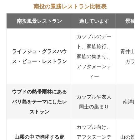
南投の景勝レストラン比較表
南投風景レストラン
適しています
景観
カップルのデー
ト、家族旅行、
ライフジュ・グラスハウ
青井山
家族の集まり、
ス・ビュー・レストラン
ガラ
アフタヌーンテ
ィー
ウブドの熱帯雨林にある
カップルや友人
バリ島をテーマにしたレ
南洋庭
同士の集まり
ストラン
カップル向け、
山霧の中で咆哮する虎
アフタヌーンテ
山の景