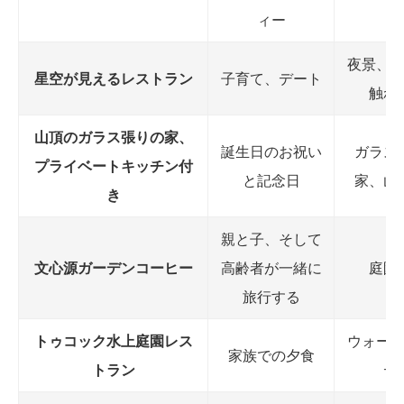
ィー
夜景、
星空が見えるレストラン
子育て、デート
触れ
山頂のガラス張りの家、
誕生日のお祝い
ガラス
プライベートキッチン付
と記念日
家、山
き
親と子、そして
文心源ガーデンコーヒー
高齢者が一緒に
庭園
旅行する
トゥコック水上庭園レス
ウォー
家族での夕食
トラン
デ