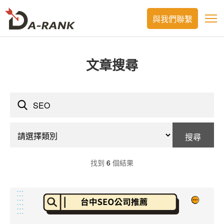
與我們聯繫
文章搜尋
搜尋
找到
6
個結果