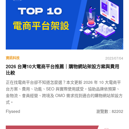
資訊科技
2023/07/04
2026 台灣10大電商平台推薦｜購物網站架設方案與費用
比較
正在找電商平台卻不知道怎麼選？本文更新 2026 年 10 大電商平
台方案、費用、功能、SEO 與實際使用感受，協助品牌依預算、
金物流、會員經營、跨境及 OMO 需求找到適合的購物網站架設方
式。
Flyseed
瀏覽數 : 82202