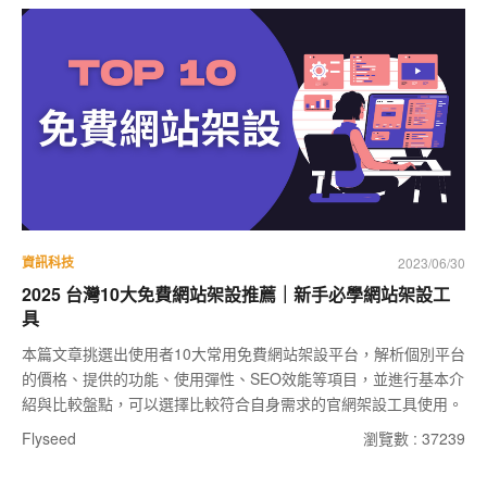
資訊科技
2023/06/30
2025 台灣10大免費網站架設推薦｜新手必學網站架設工
具
本篇文章挑選出使用者10大常用免費網站架設平台，解析個別平台
的價格、提供的功能、使用彈性、SEO效能等項目，並進行基本介
紹與比較盤點，可以選擇比較符合自身需求的官網架設工具使用。
Flyseed
瀏覽數 : 37239