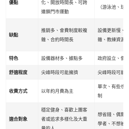
優點
化、開放時間長、可跨
（游泳池、球
連鎖門市運動
推銷多、會費制度較複
設備更新慢、
缺點
雜、合約時間長
雜、教練資源
特色
設備器材多、據點多
政府設立、價
舒適程度
尖峰時段可能擁擠
尖峰時段可能
單次、有些也
收費方式
以年約月費為主
制
穩定健身、喜歡上團客
想省錢、偶爾
適合對象
者或追求多樣化及大重
學者、不想被
量的人