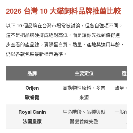
2026 台灣 10 大貓飼料品牌推薦比較
以下 10 個品牌在台灣市場常被討論，但各自強項不同。
這不是把品牌硬排成絕對高低，而是讓你先找到值得進一
步查看的產品線。實際蛋白質、熱量、產地與適用年齡，
仍以各款包裝最新標示為準。
品牌
主要定位
選購
Orijen
高動物性原料、多肉
熱量、
歐睿健
來源
Royal Canin
生命階段、品種與獸
一般配
法國皇家
醫營養線完整
用