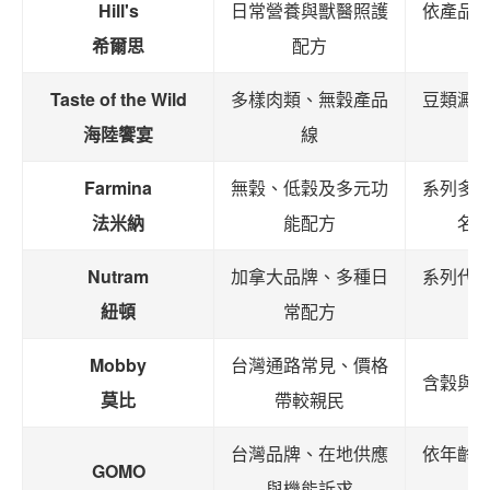
Hill's
日常營養與獸醫照護
依產品
希爾思
配方
Taste of the Wild
多樣肉類、無穀產品
豆類澱
海陸饗宴
線
Farmina
無穀、低穀及多元功
系列多
法米納
能配方
名
Nutram
加拿大品牌、多種日
系列代
紐頓
常配方
Mobby
台灣通路常見、價格
含穀與
莫比
帶較親民
台灣品牌、在地供應
依年齡
GOMO
與機能訴求