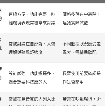
重
連線方便、功能完整，吵
價格多落在中高階，
的
雜環境表現常被拿來討論
建議實際試戴
音
常被討論在自然聲、人聲
不同聽損狀況感受差
戴
理解與聽覺舒適度
異大，需精準驗配
藍
設計感強，功能選擇多，
長輩使用前要確認操
自
適合想要科技感的人
作是否簡單
自
常被在意音質的人列入比
若常在吵雜環境，需