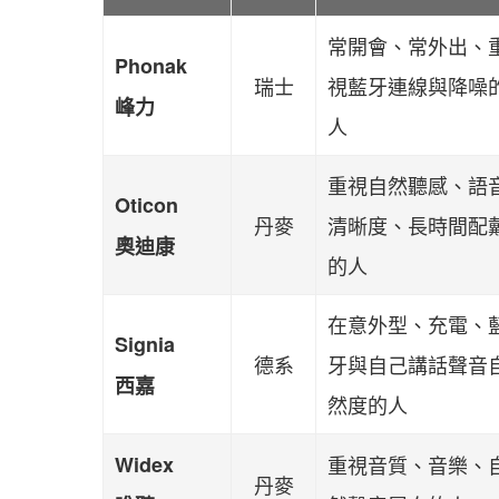
常開會、常外出、
Phonak
瑞士
視藍牙連線與降噪
峰力
人
重視自然聽感、語
Oticon
丹麥
清晰度、長時間配
奧迪康
的人
在意外型、充電、
Signia
德系
牙與自己講話聲音
西嘉
然度的人
Widex
重視音質、音樂、
丹麥