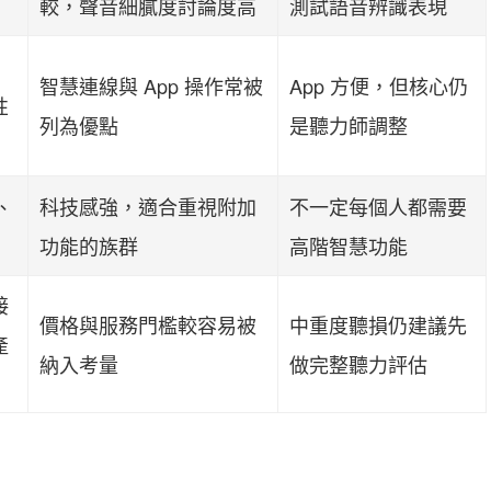
較，聲音細膩度討論度高
測試語音辨識表現
智慧連線與 App 操作常被
App 方便，但核心仍
性
列為優點
是聽力師調整
、
科技感強，適合重視附加
不一定每個人都需要
功能的族群
高階智慧功能
接
價格與服務門檻較容易被
中重度聽損仍建議先
產
納入考量
做完整聽力評估