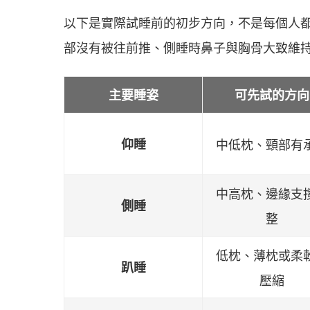
以下是實際試睡前的初步方向，不是每個人
部沒有被往前推、側睡時鼻子與胸骨大致維
主要睡姿
可先試的方向
仰睡
中低枕、頸部有
中高枕、邊緣支
側睡
整
低枕、薄枕或柔
趴睡
壓縮