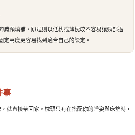
牌
的肩頸填補，趴睡則以低枕或薄枕較不容易讓頸部過
固定高度更容易找到適合自己的設定。
件事
軟，就直接帶回家。枕頭只有在搭配你的睡姿與床墊時，