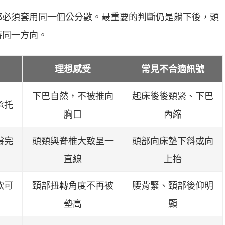
都必須套用同一個公分數。最重要的判斷仍是躺下後，頭
持同一方向。
理想感受
常見不合適訊號
下巴自然，不被推向
起床後後頸緊、下巴
承托
胸口
內縮
撐完
頭頸與脊椎大致呈一
頭部向床墊下斜或向
直線
上抬
軟可
頸部扭轉角度不再被
腰背緊、頸部後仰明
墊高
顯