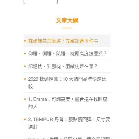
文章大綱
枕頭推薦怎麼選？先確認這 5 件事
仰睡、側睡、趴睡，枕頭高度怎麼抓？
記憶枕、乳膠枕、羽絨枕差在哪？
2026 枕頭推薦：10 大熱門品牌快速比
較
1. Emma：可調高度，適合還在找睡感
的人
2. TEMPUR 丹普：服貼慢回彈，尺寸要
選對