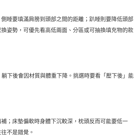
；側睡要填滿肩膀到頭部之間的距離；趴睡則要降低頭部
繁換姿勢，可優先看高低兩面、分區或可抽換填充物的款
高度，躺下後會因材質與體重下降。挑選時要看「壓下後」能
填補；床墊偏軟時身體下沉較深，枕頭反而可能要低一
往往不是錯覺。