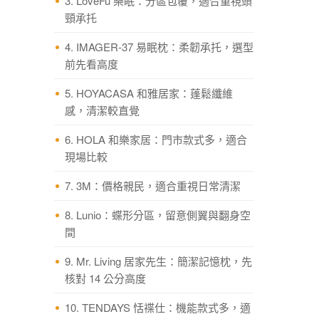
3. LoveFu 樂眠：分區包覆，適合重視頭
頸承托
4. IMAGER-37 易眠枕：柔韌承托，選型
前先看高度
5. HOYACASA 和雅居家：蓬鬆纖維
感，清潔較直覺
6. HOLA 和樂家居：門市款式多，適合
現場比較
7. 3M：價格親民，適合重視日常清潔
8. Lunio：蝶形分區，留意側翼與翻身空
間
9. Mr. Living 居家先生：簡潔記憶枕，先
核對 14 公分高度
10. TENDAYS 恬褋仕：機能款式多，適