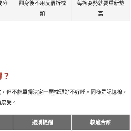
或分
翻身後不用反覆折枕
每換姿勢就要重新墊
頭
高
哪？
式，但不能單獨決定一顆枕頭好不好睡。同樣是記憶棉，
的感受。
選購提醒
較適合誰