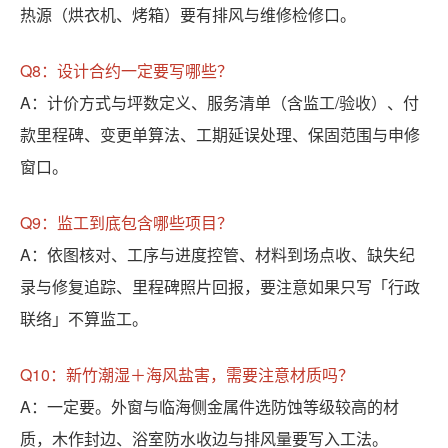
热源（烘衣机、烤箱）要有排风与维修检修口。
Q8：设计合约一定要写哪些？
A：计价方式与坪数定义、服务清单（含监工/验收）、付
款里程碑、变更单算法、工期延误处理、保固范围与申修
窗口。
Q9：监工到底包含哪些项目？
A：依图核对、工序与进度控管、材料到场点收、缺失纪
录与修复追踪、里程碑照片回报，要注意如果只写「行政
联络」不算监工。
Q10：新竹潮湿＋海风盐害，需要注意材质吗？
A：一定要。外窗与临海侧金属件选防蚀等级较高的材
质，木作封边、浴室防水收边与排风量要写入工法。