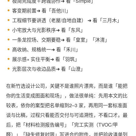
极简完成度＋跨城协作➜ 看「Simple」
客变期前置➜ 看「吾他川」
工程细节要讲透（老屋/自地自建） ➜ 看「三月木」
小宅放大与光影秩序➜ 看「东风」
一条龙控场、交期要稳➜ 看「皇室」「沐淯」
高收纳、规格统一➜ 看「禾川」
展示感× 实住平衡➜ 看「羽筑」
光影层次与收边品质➜ 看「山澄」
在新竹选设计公司，关键不是谁照片漂亮，而是谁「能把
你的生活变成图面和现场」，做法很单纯：先用本文的比
较表，依你的案型把名单缩到2–3 家，再用同一套标准面
谈与比稿，过程只看能否交付与可追溯性，不看口才。最
后，把「材料检测报告编号」「完工实测（TVOC/甲
醛）」「缺失修复时限」写进合约附件，并把验收清单列