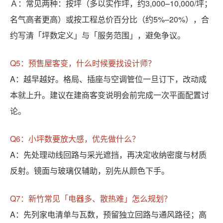
Ａ：常见两种：按坪（多以实作坪，约3,000–10,000/坪；
名气高者更高）或按工程总价百分比（约5%–20%），合
约写清「坪数定义」与「服务范围」，避免争议。
Q5：预售屋客变，什么时候要找设计师？
A：越早越好。格局、插座与空调管位一旦订下，改动成
本就上升。建议在建商客变说明会前完成一次平面配置讨
论。
Q6：小坪数要放大感，优先做什么？
A：先处理动线回路与采光遮挡，再决定收纳密度与材质
反射。镜面与玻璃仅辅助，别先从颜色下手。
Q7：新竹常见「电器多、散热难」怎么规划？
A：先列家电清单与瓦数，预留独立回路与通风路径；高