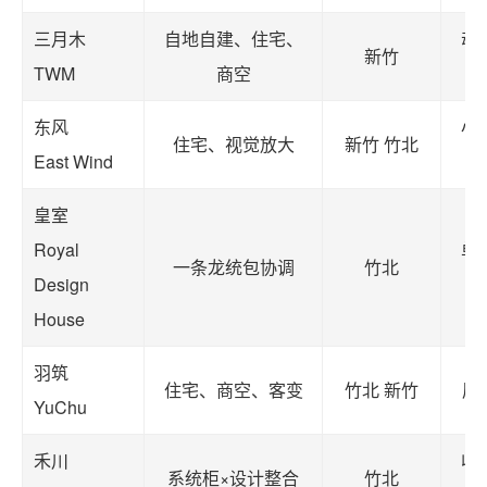
三月木
自地自建、住宅、
动
新竹
TWM
商空
东风
小
住宅、视觉放大
新竹 竹北
East Wind
皇室
Royal
单
一条龙统包协调
竹北
Design
House
羽筑
住宅、商空、客变
竹北 新竹
展
YuChu
禾川
收
系统柜×设计整合
竹北