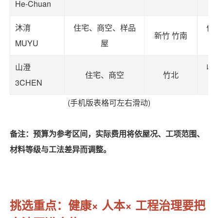
He-Chuan
沐淯
住宅、商空、样品
住
新竹 竹南
MUYU
屋
山澄
收
住宅、商空
竹北
3CHEN
(手机版表格可左右滑动)
备注：预算为参考区间，实际费用将依屋况、工项范围、
材料等级与工法差异而调整。
挑选重点：健康× 人本× 工程治理要把