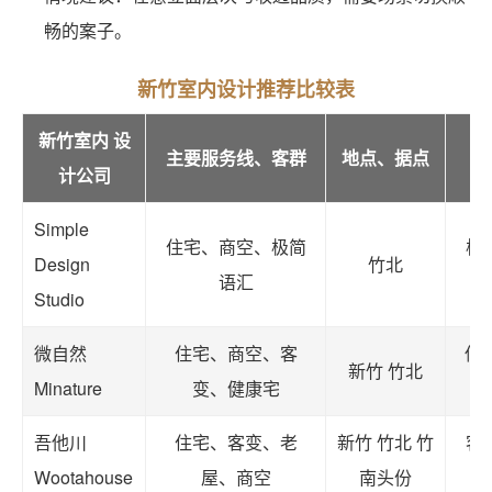
畅的案子。
新竹室内设计推荐比较表
新竹室内 设
主要服务线、客群
地点、据点
计公司
Simple
住宅、商空、极简
极
Design
竹北
语汇
Studio
微自然
住宅、商空、客
低
新竹 竹北
Minature
变、健康宅
吾他川
住宅、客变、老
新竹 竹北 竹
客
Wootahouse
屋、商空
南头份