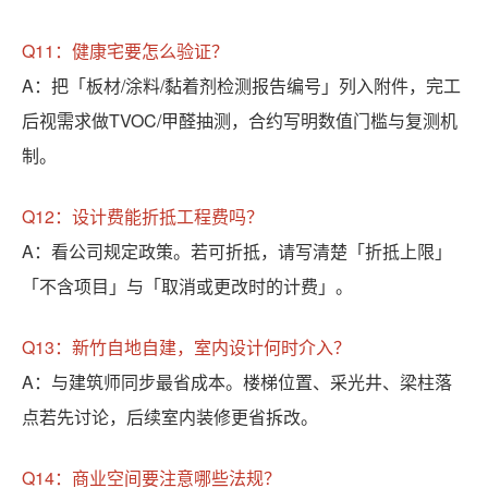
Q11：健康宅要怎么验证？
A：把「板材/涂料/黏着剂检测报告编号」列入附件，完工
后视需求做TVOC/甲醛抽测，合约写明数值门槛与复测机
制。
Q12：设计费能折抵工程费吗？
A：看公司规定政策。若可折抵，请写清楚「折抵上限」
「不含项目」与「取消或更改时的计费」。
Q13：新竹自地自建，室内设计何时介入？
A：与建筑师同步最省成本。楼梯位置、采光井、梁柱落
点若先讨论，后续室内装修更省拆改。
Q14：商业空间要注意哪些法规？