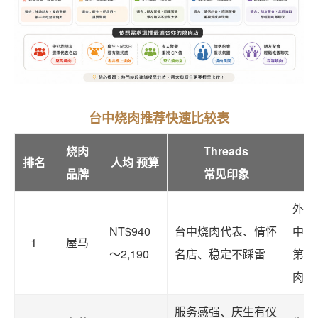
台中烧肉推荐快速比较表
烧肉
Threads
排名
人均 预算
品牌
常见印象
外地
NT$940
台中烧肉代表、情怀
中、
1
屋马
～2,190
名店、稳定不踩雷
第一
肉
服务感强、庆生有仪