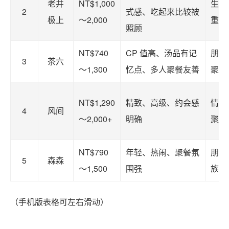
老井
NT$1,000
生日
2
式感、吃起来比较被
极上
～2,000
重要
照顾
NT$740
CP 值高、汤品有记
朋友
3
茶六
～1,300
忆点、多人聚餐友善
聚会
NT$1,290
精致、高级、约会感
情侣
4
风间
～2,000+
明确
聚餐
NT$790
年轻、热闹、聚餐氛
朋友
5
森森
～1,500
围强
族群
（手机版表格可左右滑动）