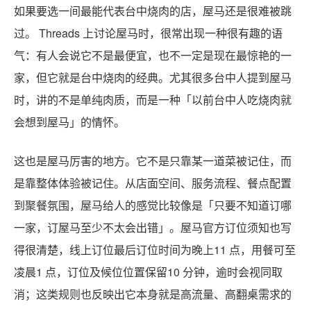
如果要选一间最能代表台中烧肉的店，屋马还是很难被跳
过。 Threads 上讨论屋马时，很常出现一种很有趣的语
气：有人会说它不是最便宜，也不一定是现在最惊艳的一
家，但它就是台中烧肉的经典。尤其很多台中人提到屋马
时，讲的不是单纯肉质，而是一种「以前台中人吃烧肉就
会想到屋马」的情怀。
这也是屋马厉害的地方。它不是只靠某一道菜被记住，而
是靠整体体验被记住。从店面空间、服务流程、餐点配置
到聚餐氛围，屋马给人的感觉比较像是「只要不知道订哪
一家，订屋马至少不太会出错」。屋马官方订位须知也写
得很清楚，线上订位最后订位时间为晚上11 点，用餐可至
凌晨1 点，订位及候位位置保留10 分钟，逾时会视同取
消；这类规则也反映出它本身就是高流量、高翻桌需求的