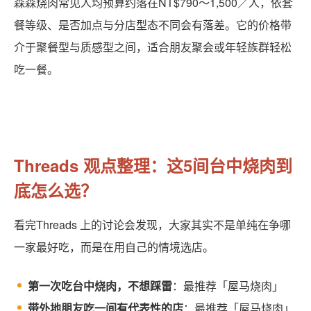
森森烧肉常见人均预算约落在NT$790～1,500／人，依套
餐等级、是否加点与分店型态不同会有落差。它的价格带
介于聚餐型与质感型之间，适合朋友聚会或年轻族群轻松
吃一餐。
Threads 观点整理：这5间台中烧肉到
底怎么选？
看完Threads 上的讨论会发现，大家其实不是单纯在争哪
一家最好吃，而是在用自己的情境选店。
第一次吃台中烧肉，不想踩雷
：最推荐「屋马烧肉」
带外地朋友吃一间有代表性的店
：最推荐「屋马烧肉」