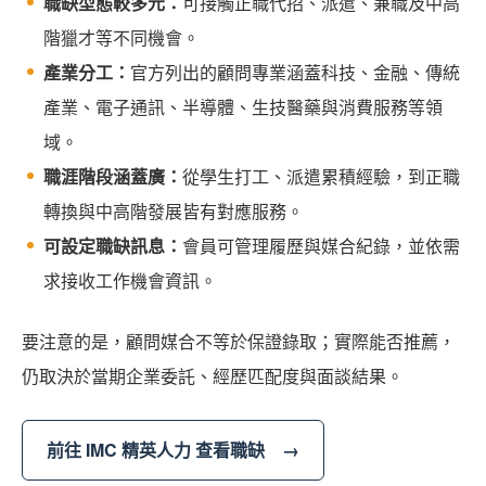
職缺型態較多元：
可接觸正職代招、派遣、兼職及中高
階獵才等不同機會。
產業分工：
官方列出的顧問專業涵蓋科技、金融、傳統
產業、電子通訊、半導體、生技醫藥與消費服務等領
域。
職涯階段涵蓋廣：
從學生打工、派遣累積經驗，到正職
轉換與中高階發展皆有對應服務。
可設定職缺訊息：
會員可管理履歷與媒合紀錄，並依需
求接收工作機會資訊。
要注意的是，顧問媒合不等於保證錄取；實際能否推薦，
仍取決於當期企業委託、經歷匹配度與面談結果。
前往 IMC 精英人力 查看職缺 →