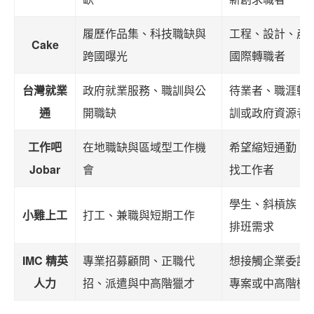
履歷作品集、科技職缺與
工程、設計、產
Cake
跨國曝光
國際轉職者
台灣就業
政府就業服務、職訓與公
待業者、職涯轉
通
開職缺
訓或政府資源者
工作吧
在地職缺與區域型工作機
希望縮短通勤、
Jobar
會
找工作者
學生、斜槓族、
小雞上工
打工、兼職與短期工作
排班需求
IMC 精英
專業招募顧問、正職代
想接觸企業委託
人力
招、派遣與中高階獵才
專案或中高階機