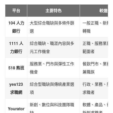
平台
主要特色
較適合
104 人力
大型綜合職缺與多條件篩
一般正職、新鮮
銀行
選
轉職
1111 人
綜合職缺、職涯內容與多
正職、服務業與
力銀行
元工作機會
範圍者
服務業、門市與彈性工作
餐飲門市、業務
518 熊班
機會
兼職族
yes123
綜合型職缺與傳統產業選
行政、業務、服
求職網
項
求職者
新創、數位與科技團隊職
軟體、產品、行
Yourator
缺
新創求職者