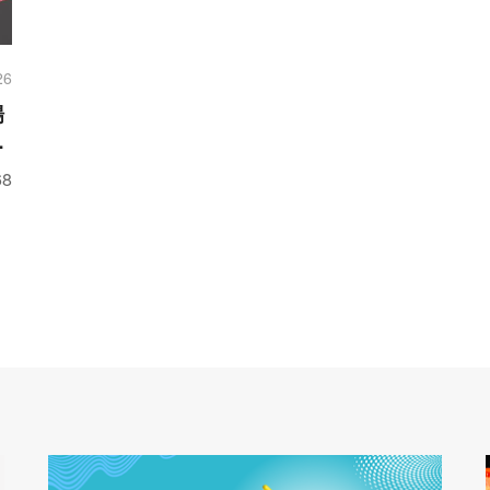
26
場
解
8