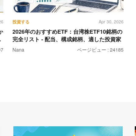
投資する
26
Apr 30, 2026
か
2026年のおすすめETF：台湾株ETF10銘柄の
も
完全リスト - 配当、構成銘柄、適した投資家
で
7
Nana
ページビュー : 24185