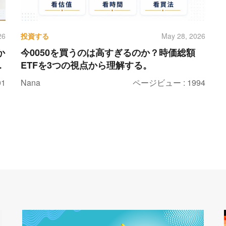
投資する
26
May 28, 2026
か
今0050を買うのは高すぎるのか？時価総額
も
ETFを3つの視点から理解する。
で
1
Nana
ページビュー : 1994