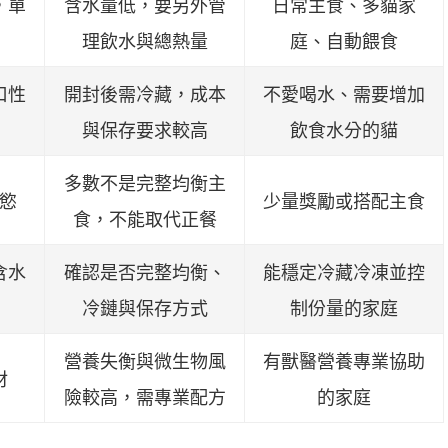
，單
含水量低，要另外管
日常主食、多貓家
理飲水與總熱量
庭、自動餵食
口性
開封後需冷藏，成本
不愛喝水、需要增加
與保存要求較高
飲食水分的貓
多數不是完整均衡主
慾
少量獎勵或搭配主食
食，不能取代正餐
含水
確認是否完整均衡、
能穩定冷藏冷凍並控
冷鏈與保存方式
制份量的家庭
營養失衡與微生物風
有獸醫營養專業協助
材
險較高，需專業配方
的家庭